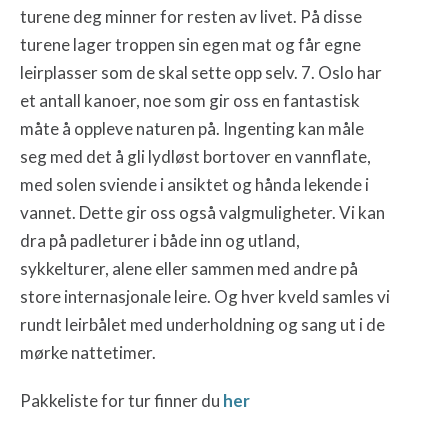
turene deg minner for resten av livet. På disse
turene lager troppen sin egen mat og får egne
leirplasser som de skal sette opp selv. 7. Oslo har
et antall kanoer, noe som gir oss en fantastisk
måte å oppleve naturen på. Ingenting kan måle
seg med det å gli lydløst bortover en vannflate,
med solen sviende i ansiktet og hånda lekende i
vannet. Dette gir oss også valgmuligheter. Vi kan
dra på padleturer i både inn og utland,
sykkelturer, alene eller sammen med andre på
store internasjonale leire. Og hver kveld samles vi
rundt leirbålet med underholdning og sang ut i de
mørke nattetimer.
Pakkeliste for tur finner du
her