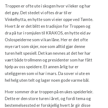
Troppen er ofte ute i skogen hvor vi leker og har
det gøy. Det stedet vi oftes drar til er
Vinkelhytta, en hytte som vi eier oppe ved Tømte.
Hvert år er det blitt en tradisjon for Troppen og
dra på tur i romjulen til KRAKOS, en hytte eid av
Oslospeiderne som vi kan låne. Her er det ofte
mye rart som skjer, noe som alltid gjør denne
turen helt spesiell. Det kan nevnes at det her har
vært både trollmenn og presidenter som har fått
hjelp av oss speidere. Et annen årlig tur er
uteliggeren som vi har i mars. Da sover vi ute en
hel helg uten telt og lager noen gode varme bål.
Hver sommer drar troppen på en ukes speiderleir.
Dette er den store turen i året, og fordi tema og
bestemelsessted er forskjellig hvert år gir disse